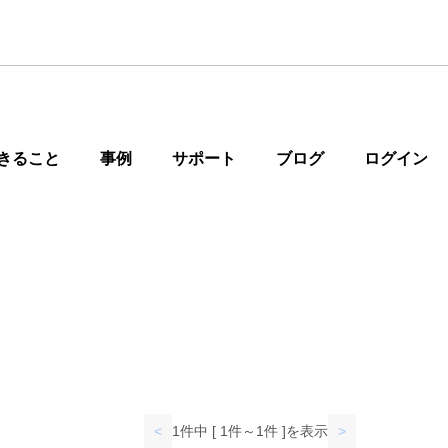
きること
事例
サポート
ブログ
ログイン
<
1件中 [ 1件～1件 ]を表示
>